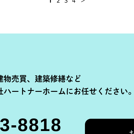
1
2
3
4
＞
建物売買、建築修繕など
社ハートナーホームにお任せください