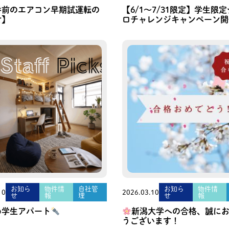
番前のエアコン早期試運転の
【6/1〜7/31限定】学生限
せ】
ロチャレンジキャンペーン開
お知ら
物件情
自社管
お知ら
物件情
10
2026.03.10
せ
報
理
せ
報
め学生アパート
新潟大学への合格、誠に
うございます！