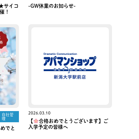
定★サイコ
-GW休業のお知らせ-
催！
2026.03.10
自社管
理
【
合格おめでとうございます】ご
入学予定の皆様へ
おめでと